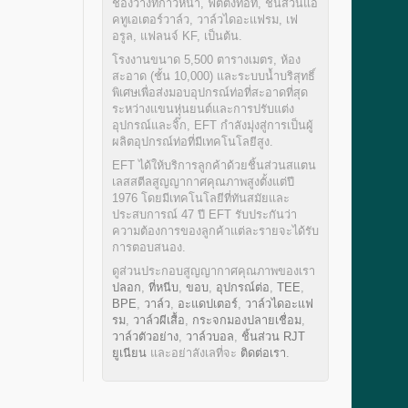
ช่องว่างที่ก้าวหน้า, ฟิตติ้งท่อที, ชิ้นส่วนแอ
คทูเอเตอร์วาล์ว, วาล์วไดอะแฟรม, เฟ
อรูล, แฟลนจ์ KF, เป็นต้น.
โรงงานขนาด 5,500 ตารางเมตร, ห้อง
สะอาด (ชั้น 10,000) และระบบน้ำบริสุทธิ์
พิเศษเพื่อส่งมอบอุปกรณ์ท่อที่สะอาดที่สุด
ระหว่างแขนหุ่นยนต์และการปรับแต่ง
อุปกรณ์และจิ๊ก, EFT กำลังมุ่งสู่การเป็นผู้
ผลิตอุปกรณ์ท่อที่มีเทคโนโลยีสูง.
EFT ได้ให้บริการลูกค้าด้วยชิ้นส่วนสแตน
เลสสตีลสูญญากาศคุณภาพสูงตั้งแต่ปี
1976 โดยมีเทคโนโลยีที่ทันสมัยและ
ประสบการณ์ 47 ปี EFT รับประกันว่า
ความต้องการของลูกค้าแต่ละรายจะได้รับ
การตอบสนอง.
ดูส่วนประกอบสูญญากาศคุณภาพของเรา
ปลอก
,
ที่หนีบ
,
ขอบ
,
อุปกรณ์ต่อ
,
TEE
,
BPE
,
วาล์ว
,
อะแดปเตอร์
,
วาล์วไดอะแฟ
รม
,
วาล์วผีเสื้อ
,
กระจกมองปลายเชื่อม
,
วาล์วตัวอย่าง
,
วาล์วบอล
,
ชิ้นส่วน RJT
ยูเนียน
และอย่าลังเลที่จะ
ติดต่อเรา
.