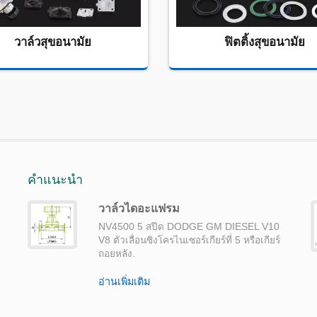
วาล์วสุขอนามัย
ฟิตติ้งสุขอนามัย
คำแนะนำ
วาล์วไดอะแฟรม
NV4500 5 สปีด DODGE GM DIESEL V10
V8 ตัวเลื่อนซิงโครไนเซอร์เกียร์ที่ 5 หรือเกียร์
ถอยหลัง.
อ่านเพิ่มเติม