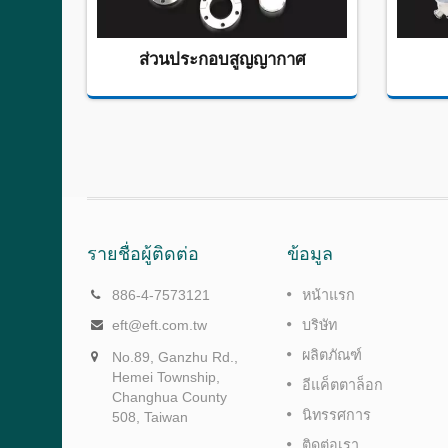
ส่วนประกอบสูญญากาศ
รายชื่อผู้ติดต่อ
ข้อมูล
วาล์วไดอะแฟรมด้านล่างถัง
886-4-7573121
หน้าแรก
Transfer
มัสแตง T5 คลัสเตอร์เกียร์ระดับโลก เกียร์ 5 ส
eft@eft.com.tw
บริษัท
ปีดฟอร์ด
ผลิตภัณฑ์
No.89, Ganzhu Rd.,
Hemei Township,
อ่านเพิ่มเติม
อีแค็ตตาล็อก
Changhua County
นิทรรศการ
508, Taiwan
ติดต่อเรา