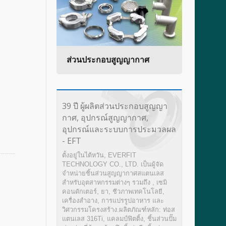
ข้อต่อ
ส่วนประกอบสูญญากาศ
วาล์ว
39 ปี ผู้ผลิตส่วนประกอบสูญญา
กาศ, อุปกรณ์สูญญากาศ,
อุปกรณ์และระบบการประมวลผล
- EFT
ตั้งอยู่ในไต้หวัน, EVERFIT
TECHNOLOGY CO., LTD. เป็นผู้จัด
จำหน่ายชิ้นส่วนสูญญากาศสแตนเลส
สำหรับอุตสาหกรรมต่างๆ รวมถึง , เซมิ
คอนดักเตอร์, ยา, ชีวภาพเทคโนโลยี,
เครื่องสำอาง, การแปรรูปอาหาร และ
วิศวกรรมโครงสร้าง.ผลิตภัณฑ์หลัก: ท่อส
แตนเลส 316Ti, แคลมป์ฟิตติ้ง, ชิ้นส่วนปั๊ม