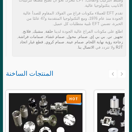
وضبط التركيب والقالب، EFT تتحرك نحو أن تصبح مصنعًا لتركيبات
الأنابيب بتكنولوجيا عالية.
تقدم EFT للعملاء مكونات فراغ من الفولاذ المقاوم للصدأ عالية
الجودة منذ عام 1976، ومع التكنولوجيا المتقدمة و47 عامًا من
الخبرة، تضمن EFT تلبية متطلبات كل عميل.
اطلع على مكونات الفراغ عالية الجودة لدينا
حلقة
,
مشبك
,
فلانج
,
تجهيز
,
تي
,
بي بي إي
,
صمام
,
محول
,
صمام غشاء
,
صمامات فراشة
,
زجاجة رؤية نهاية اللحام
,
صمام عينة
,
صمام كروي
,
قطع غيار اتحاد
RJT
ولا تتردد في
الاتصال بنا
.
المنتجات الساخنة
HOT