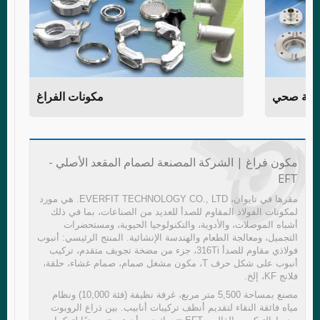
شة صحي
مكونات الفراغ
مكون فراغ | الشركة المصنعة لصمام المقعد الأصلي -
EFT
مقرها في تايوان، EVERFIT TECHNOLOGY CO., LTD. هي مورد
لمكونات الفولاذ المقاوم للصدأ للعديد من الصناعات، بما في ذلك
أشباه الموصلات، والأدوية، والتكنولوجيا الحيوية، ومستحضرات
التجميل، ومعالجة الطعام والهندسة الإنشائية. المنتج الرئيسي: أنبوب
فولاذي مقاوم للصدأ 316Ti، جزء من مضخة تجويف متقدم، تركيب
أنبوب على شكل حرف T، مكون مشغل صمام، صمام غشاء، حلقة،
فلانج KF، إلخ.
مصنع بمساحة 5,500 متر مربع، غرفة نظيفة (فئة 10,000) ونظام
مياه فائقة النقاء لتقديم أنظف تركيبات أنابيب. بين ذراع الروبوت