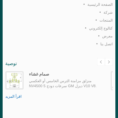
الصفحة الرئيسية
شركة
المنتجات
كتالوج إلكتروني
معرض
اتصل بنا
توصية
صمام غشاء
منزلق مزامنة الترس الخامس أو العكسي
NV4500 5 سرعات دودج GM ديزل V10 V8.
اقرأ المزيد