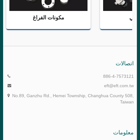
حي
مكونات الفراغ
اتصالات
886-4-7573121
eft@eft.com.tw
No.89, Ganzhu Rd., Hemei Township, Changhua County 508,
Taiwan
معلومات