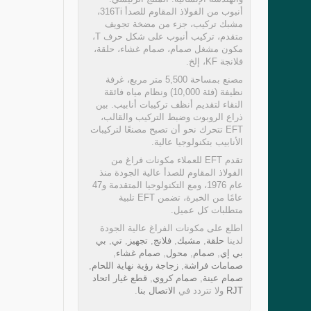
أنبوب من الفولاذ المقاوم للصدأ 316Ti،
مشبك تركيب، جزء من مضخة تجويف
متقدم، تركيب أنبوب على شكل حرف T،
مكون مشغل صمام، صمام غشاء، حلقة،
فلانجة KF، إلخ.
مصنع بمساحة 5,500 متر مربع، غرفة
نظيفة (فئة 10,000) ونظام مياه فائقة
النقاء لتقديم أنظف تركيبات أنابيب. بين
ذراع الروبوت وضبط التركيب والقالب،
EFT تتحرك نحو أن تصبح مصنعًا لتركيبات
الأنابيب بتكنولوجيا عالية.
تقدم EFT للعملاء مكونات فراغ من
الفولاذ المقاوم للصدأ عالية الجودة منذ
عام 1976، ومع التكنولوجيا المتقدمة و47
عامًا من الخبرة، تضمن EFT تلبية
متطلبات كل عميل.
اطلع على مكونات الفراغ عالية الجودة
لدينا
حلقة
,
مشبك
,
فلانج
,
تجهيز
,
تي
,
بي
بي إي
,
صمام
,
محول
,
صمام غشاء
,
صمامات فراشة
,
زجاجة رؤية نهاية اللحام
,
صمام عينة
,
صمام كروي
,
قطع غيار اتحاد
RJT
ولا تتردد في
الاتصال بنا
.