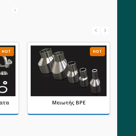
HOT
HOT
ματα
Μειωτής BPE