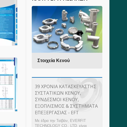
τημα
Στοιχεία Κενού
Υγει
πετ
39 ΧΡΌΝΙΑ ΚΑΤΑΣΚΕΥΑΣΤΉΣ
ΣΥΣΤΑΤΙΚΏΝ ΚΕΝΟΎ,
ΣΎΝΔΕΣΜΟΙ ΚΕΝΟΎ,
ΕΞΟΠΛΙΣΜΌΣ & ΣΥΣΤΉΜΑΤΑ
ΕΠΕΞΕΡΓΑΣΊΑΣ - EFT
Με έδρα την Ταϊβάν, EVERFIT
TECHNOLOGY CO., LTD. είναι