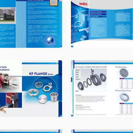
Φερούλα και Εξάρ
BPE