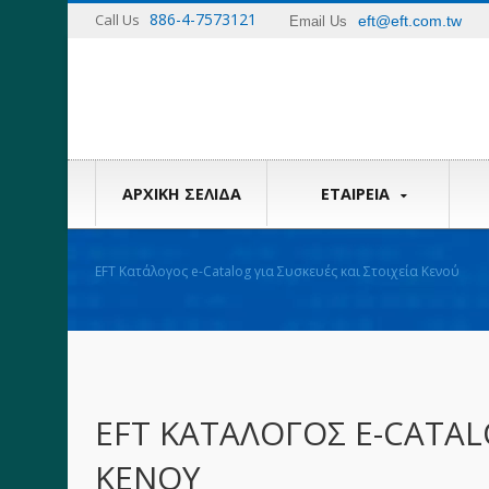
886-4-7573121
Call Us
eft@eft.com.tw
Email Us
ΑΡΧΙΚΉ ΣΕΛΊΔΑ
ΕΤΑΙΡΕΊΑ
EFT Κατάλογος e-Catalog για Συσκευές και Στοιχεία Κενού
EFT ΚΑΤΆΛΟΓΟΣ E-CATALO
ΚΕΝΟΎ