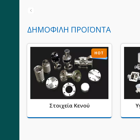
ΔΗΜΟΦΙΛΉ ΠΡΟΪΌΝΤΑ
HOT
HOT
Στοιχεία Κενού
Υ