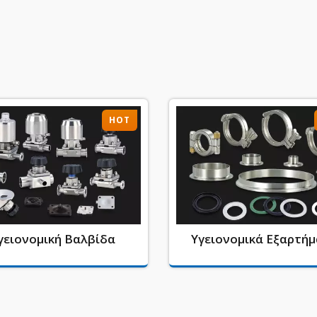
HOT
γειονομική Βαλβίδα
Υγειονομικά Εξαρτή