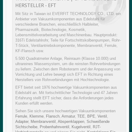
HERSTELLER - EFT
Mit Sitz in Taiwan ist EVERFIT TECHNOLOGY CO., LTD. ein
Anbieter von Vakuumkomponenten aus Edelstahl für
verschiedene Branchen, einschließlich Halbleiter,
Pharmazeutik, Biotechnologie, Kosmetik,
Lebensmittelverarbeitung und Maschinenbau. Hauptprodukt:
316Ti Edelstahlrohr, Teile für Fortschrittskolbenpumpen, Rohr-
T-Stück, Ventilantriebskomponente, Membranventil, Ferrule,
KF-Flansch usw.
5.500 Quadratmeter Anlage, Reinraum (Klasse 10.000) und
ultrareines Wassersystem, um die reinsten Rohrverbindungen
zu liefern. Zwischen dem Roboterarm und der Anpassung von
Vorrichtung und Lehre bewegt sich EFT in Richtung eines
Herstellers von Rohrverbindungen mit Hochtechnologie.
EFT bietet seit 1976 hochwertige Vakuumkomponenten aus
Edelstahl an. Mit fortschrittlicher Technologie und 47 Jahren
Erfahrung stellt EFT sicher, dass die Anforderungen jedes
Kunden erfüllt werden.
Sehen Sie sich unsere hochwertigen Vakuumkomponenten
Ferrule
,
Klemme
,
Flansch
,
Armatur
,
TEE
,
BPE
,
Ventil
,
Adapter
,
Membranventil
,
Absperrklappen
,
Schweißende
Sichtscheibe
,
Probenhahnventil
,
Kugelventil
,
RJT-