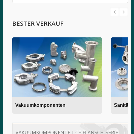
BESTER VERKAUF
Vakuumkomponenten
Sanitäres
VAKUUMKOMPONENTE | CF-FLANSCH-SERIE