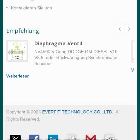
Kontaktieren Sie uns
Empfehlung
Diaphragma-Ventil
NV4500 5-Gang DODGE GM DIESEL V10
V8 5. oder Rückwärtsgang Synchronisator-
Schieber.
Weit
Weiterlesen
Copyright © 2026
EVERFIT TECHNOLOGY CO., LTD.
. All
Rights Reserved.