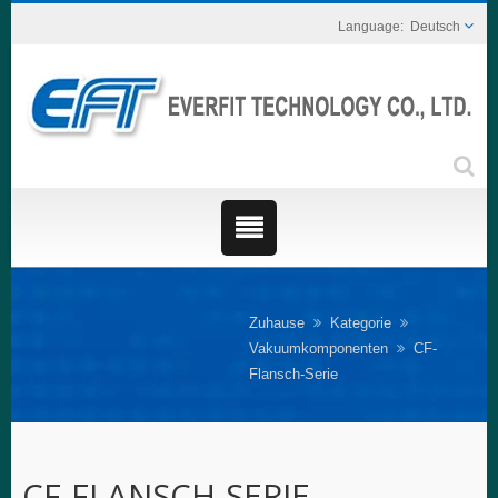
Deutsch
Zuhause
Kategorie
Vakuumkomponenten
CF-
Flansch-Serie
CF-FLANSCH-SERIE