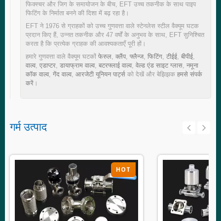
फिक्स्चर और जिग के समायोजन के बीच, EFT उच्च तकनीक के साथ पाइप
फिटिंग के निर्माता बनने की दिशा में बढ़ रहा है।
EFT ने 1976 से ग्राहकों को उच्च गुणवत्ता वाले स्टेनलेस स्टील वैक्यूम घटक
प्रदान किए हैं, उन्नत तकनीक और 47 वर्षों के अनुभव के साथ, EFT सुनिश्चित
करता है कि प्रत्येक ग्राहक की आवश्यकताएँ पूरी हों।
हमारे गुणवत्ता वाले वैक्यूम घटकों
फेरुल
,
क्लैंप
,
फ्लैन्ज
,
फिटिंग
,
टीईई
,
बीपीई
,
वाल्व
,
एडाप्टर
,
डायाफ्राम वाल्व
,
बटरफ्लाई वाल्व
,
वेल्ड एंड साइट ग्लास
,
नमूना
कॉक वाल्व
,
गेंद वाल्व
,
आरजेटी यूनियन पार्ट्स
को देखें और बेझिझक
हमसे संपर्क
करें
।
गर्म उत्पाद
HOT