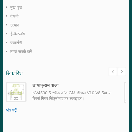
मुख पृष्ठ
कंपनी
उत्पाद
ई-कैटलॉग
प्रदर्शनी
हमसे संपर्क करें
सिफारिश
डायाफ्राम वाल्व
NV4500 5 स्पीड डॉज GM डीजल V10 V8 5वां या
रिवर्स गियर सिंक्रोनाइज़र स्लाइडर।
और पढ़ें