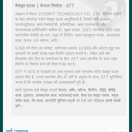
वैक्यूम घटक | फेरुल निर्माता - EFT
ताइवान में स्थित, EVERFIT TECHNOLOGY CO., LTD. विभिन्न उद्योगों
के लिए स्टेनलेस स्टील वैक्यूम घटक आपूर्तिकर्ता है, जिसमें सेमी-कंडक्टर,
फार्मास्यूटिकल, बायो-टेक्नोलॉजी, कॉस्मेटिक्स, खाद्य प्रसंस्करण और
संरचनात्मक इंजीनियरिंग शामिल हैं। मुख्य उत्पाद: 316Ti स्टेनलेस स्टील पाइप,
प्रोग्रेसिंग कैविटी पंप भाग, पाइप टी फिटिंग, वाल्व एक्ट्यूएटर घटक, डायाफ्राम
वाल्व, फेरुल, KF फ्लैन्ज, आदि।
5,500 वर्ग मीटर का संयंत्र, क्लीनरूम (क्लास 10,000) और अल्ट्रा-शुद्ध जल
प्रणाली जो सबसे स्वच्छ पाइप फिटिंग प्रदान करती है। रोबोट आर्म और
फिक्स्चर और जिग के समायोजन के बीच, EFT उच्च तकनीक के साथ पाइप
फिटिंग के निर्माता बनने की दिशा में बढ़ रहा है।
EFT ने 1976 से ग्राहकों को उच्च गुणवत्ता वाले स्टेनलेस स्टील वैक्यूम घटक
प्रदान किए हैं, उन्नत तकनीक और 47 वर्षों के अनुभव के साथ, EFT सुनिश्चित
करता है कि प्रत्येक ग्राहक की आवश्यकताएँ पूरी हों।
हमारे गुणवत्ता वाले वैक्यूम घटकों
फेरुल
,
क्लैंप
,
फ्लैन्ज
,
फिटिंग
,
टीईई
,
बीपीई
,
वाल्व
,
एडाप्टर
,
डायाफ्राम वाल्व
,
बटरफ्लाई वाल्व
,
वेल्ड एंड साइट ग्लास
,
नमूना
कॉक वाल्व
,
गेंद वाल्व
,
आरजेटी यूनियन पार्ट्स
को देखें और बेझिझक
हमसे संपर्क
करें
।
गर्म उत्पाद