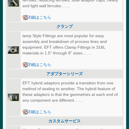
ferrules, reducing ferrules, tube adaptor caps, heavy
and light wall ferrules…….
詳細はこちら
クランプ
lamp Style Fittings are most popular for easy
assembly and breakdown of process lines and
equipment. EFT offers Clamp Fittings in 316L
materials in 1.5" through 8" sizes…….
詳細はこちら
アダプターシリーズ
EFT hybrid adaptors provide a transition from one
method of sealing to another. The hybrid feature of
these adaptors is that the geometries at each end of
any component are different…….
詳細はこちら
カスタムサービス