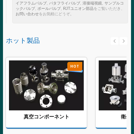
イアフラムバルブ
,
バタフライバルブ
,
溶接端視鏡
,
サンプルコ
ックバルブ
,
ボールバルブ
,
RJTユニオン部品
をご覧いただき、
お問い合わせ
をお気軽にどうぞ。
ホット製品
HOT
真空コンポーネント
衛生