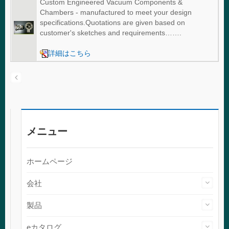
Custom Engineered Vacuum Components &
Chambers - manufactured to meet your design
specifications.Quotations are given based on
customer's sketches and requirements…….
詳細はこちら
メニュー
ホームページ
会社
製品
eカタログ