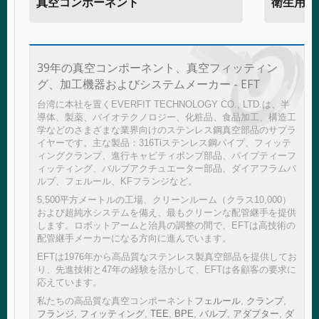
真空コンポーネント
衛生用バ
39年の真空コンポーネント、真空フィッティン
グ、加工機器およびシステムメーカー - EFT
台湾に本社を置くEVERFIT TECHNOLOGY CO., LTD.は、半
導体、製薬、バイオテクノロジー、化粧品、食品加工、構造工
学などのさまざまな業界向けのステンレス鋼真空部品のサプラ
イヤーです。主な製品：316Tiステンレス鋼パイプ、フィッテ
ィングクランプ、進行キャビティポンプ部品、パイプティーフ
ィッティング、バルブアクチュエーター部品、ダイアフラムバ
ルブ、フェルール、KFフランジなど。
5,500平方メートルの工場、クリーンルーム（クラス10,000）
および超純水システムを備え、最もクリーンな配管継手を提供
します。ロボットアームと治具の調整の間で、EFTは高技術の
配管継手メーカーになる方向に進んでいます。
EFTは1976年から高品質なステンレス製真空部品を提供してお
り、先進技術と47年の経験を活かして、EFTは各顧客の要求に
応えています。
私たちの高品質な真空コンポーネント
フェルール
,
クランプ
,
フランジ
,
フィッティング
,
TEE
,
BPE
,
バルブ
,
アダプター
,
ダ