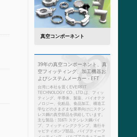
フィッテ
真空コンポーネント
衛生
39年の真空コンポーネント、真
空フィッティング、加工機器お
よびシステムメーカー - EFT
台湾に本社を置くEVERFIT
TECHNOLOGY CO., LTD.は、フィッ
ティング、半導体、製薬、バイオテク
ノロジー、化粧品、食品加工、構造工
学などのさまざまな業界向けにステン
レス鋼の真空部品を供給しています。
主な製品：316Ti ステンレス鋼パイ
プ、フィッティングクランプ、進行キ
ャビティポンプ部品、パイプティーフ
ィッティング、バルブアクチュエータ