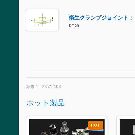
衛生クランプジョイント：
DT29
結果 1 - 24 の 108
ホット製品
HOT
HOT