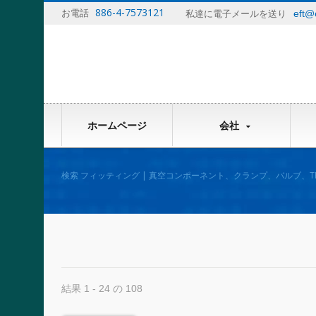
886-4-7573121
お電話
eft@
私達に電子メールを送り
ホームページ
会社
検索 フィッティング | 真空コンポーネント、クランプ、バルブ、T
グメーカー - EFT
結果 1 - 24 の 108