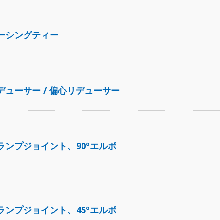
ューシングティー
BPEフェルールと
ィング
デューサー / 偏心リデューサー
クランプジョイント、90ºエルボ
クランプジョイント、45ºエルボ