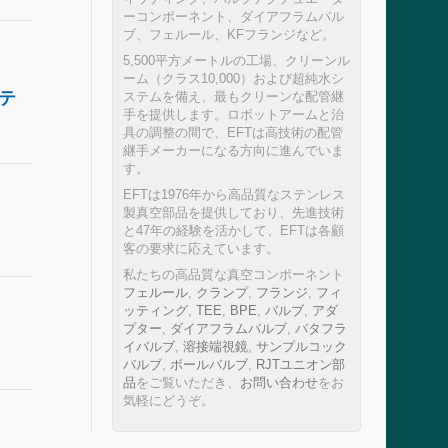
ーコンポーネント、ダイアフラムバル
ブ、フェルール、KFフランジなど。
5,500平方メートルの工場、クリーンル
ーム（クラス10,000）および超純水シ
テ
ステムを備え、最もクリーンな配管継
手を提供します。ロボットアームと治
具の調整の間で、EFTは高技術の配管
継手メーカーになる方向に進んでいま
す。
EFTは1976年から高品質なステンレス
製真空部品を提供しており、先進技術
と47年の経験を活かして、EFTは各顧
客の要求に応えています。
私たちの高品質な真空コンポーネント
フェルール
,
クランプ
,
フランジ
,
フィ
ッティング
,
TEE
,
BPE
,
バルブ
,
アダ
プター
,
ダイアフラムバルブ
,
バタフラ
イバルブ
,
溶接端視鏡
,
サンプルコック
バルブ
,
ボールバルブ
,
RJTユニオン部
品
をご覧いただき、
お問い合わせ
をお
気軽にどうぞ。