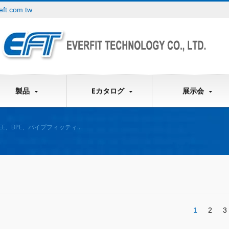
eft.com.tw
製品
Eカタログ
展示会
EE、BPE、パイプフィッティン
1
2
3