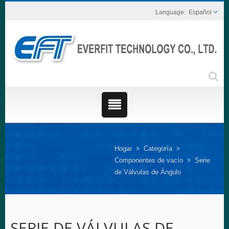
Español
Hogar
Categoría
Componentes de vacío
Serie
de Válvulas de Ángulo
SERIE DE VÁLVULAS DE