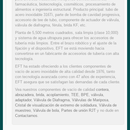
farmacéutica, biotecnología, cosméticos, procesamiento de
alimentos e ingeniería estructural. Producto principal: tubo de
acero inoxidable 316Ti, parte de bomba de cavidad progresiva,
accesorio de tee de tubo, componente de actuador de válvula,
válvula de diafragma, férula, brida KF, etc.
Planta de 5,500 metros cuadrados, sala limpia (clase 10,000)
y sistema de agua ultrapura para ofrecer los accesorios de
tubería más limpios. Entre el brazo robótico y el ajuste de la
fijación y el dispositivo, EFT se está moviendo hacia
convertirse en un fabricante de accesorios de tubería con alta
tecnología.
EFT ha estado ofreciendo a los clientes componentes de
vacío de acero inoxidable de alta calidad desde 1976, tanto
con tecnología avanzada como con 47 años de experiencia,
EFT asegura que se satisfagan las demandas de cada cliente.
Vea nuestros componentes de vacío de calidad
contera
,
abrazadera
,
brida
,
acoplamiento
,
TEE
,
BPE
,
válvula
,
adaptador
,
Válvula de Diafragma
,
Válvulas de Mariposa
,
Cristal de visualización de extremo de soldadura
,
Válvula de
muestreo
,
Válvula de bola
,
Partes de unión RJT
y no dude en
Contactarnos
.