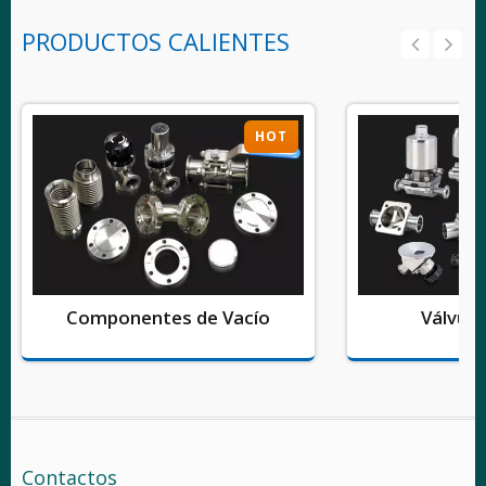
PRODUCTOS CALIENTES
HOT
Componentes de Vacío
Válvula
Contactos