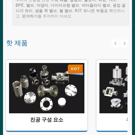
BPE
,
밸브
,
어댑터
,
다이어프램 밸브
,
버터플라이 밸브
,
용접 끝
시각 유리
,
샘플 콕 밸브
,
볼 밸브
,
RJT 유니온 부품
을 확인하시
고,
문의하기
를 주저하지 마세요.
핫 제품
HOT
진공 구성 요소
위생