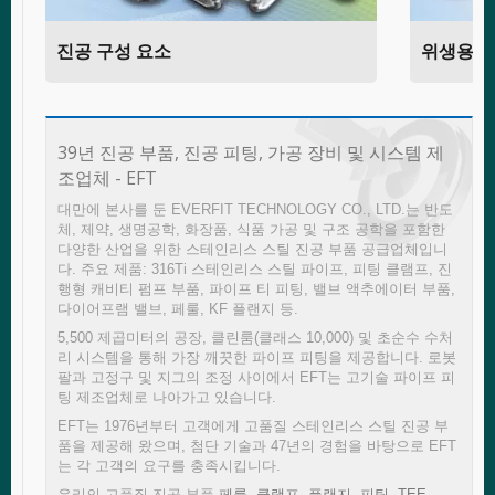
진공 구성 요소
위생용 
39년 진공 부품, 진공 피팅, 가공 장비 및 시스템 제
조업체 - EFT
대만에 본사를 둔 EVERFIT TECHNOLOGY CO., LTD.는 반도
체, 제약, 생명공학, 화장품, 식품 가공 및 구조 공학을 포함한
다양한 산업을 위한 스테인리스 스틸 진공 부품 공급업체입니
다. 주요 제품: 316Ti 스테인리스 스틸 파이프, 피팅 클램프, 진
행형 캐비티 펌프 부품, 파이프 티 피팅, 밸브 액추에이터 부품,
다이어프램 밸브, 페룰, KF 플랜지 등.
5,500 제곱미터의 공장, 클린룸(클래스 10,000) 및 초순수 수처
리 시스템을 통해 가장 깨끗한 파이프 피팅을 제공합니다. 로봇
팔과 고정구 및 지그의 조정 사이에서 EFT는 고기술 파이프 피
팅 제조업체로 나아가고 있습니다.
EFT는 1976년부터 고객에게 고품질 스테인리스 스틸 진공 부
품을 제공해 왔으며, 첨단 기술과 47년의 경험을 바탕으로 EFT
는 각 고객의 요구를 충족시킵니다.
우리의 고품질 진공 부품
페룰
,
클램프
,
플랜지
,
피팅
,
TEE
,