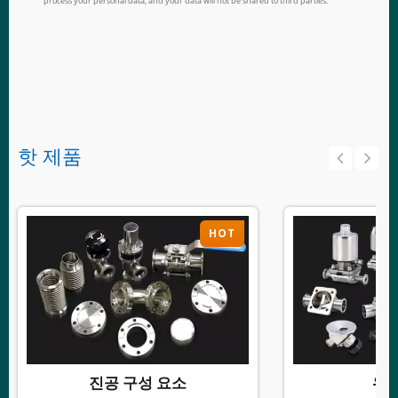
핫 제품
HOT
진공 구성 요소
위생