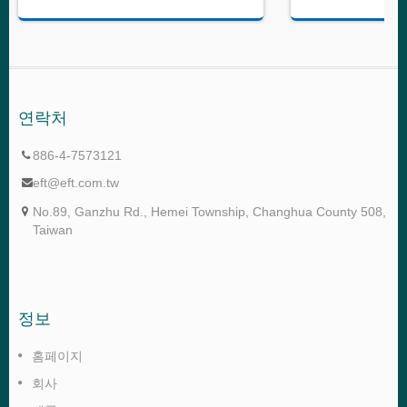
연락처
886-4-7573121
eft@eft.com.tw
No.89, Ganzhu Rd., Hemei Township, Changhua County 508,
Taiwan
정보
홈페이지
회사