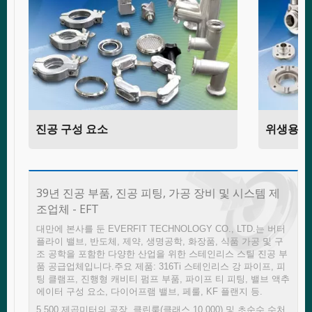
진공 구성 요소
위생용 
39년 진공 부품, 진공 피팅, 가공 장비 및 시스템 제
조업체 - EFT
대만에 본사를 둔 EVERFIT TECHNOLOGY CO., LTD.는 버터
플라이 밸브, 반도체, 제약, 생명공학, 화장품, 식품 가공 및 구
조 공학을 포함한 다양한 산업을 위한 스테인리스 스틸 진공 부
품 공급업체입니다.주요 제품: 316Ti 스테인리스 강 파이프, 피
팅 클램프, 진행형 캐비티 펌프 부품, 파이프 티 피팅, 밸브 액추
에이터 구성 요소, 다이어프램 밸브, 페룰, KF 플랜지 등.
5,500 제곱미터의 공장, 클린룸(클래스 10,000) 및 초순수 수처