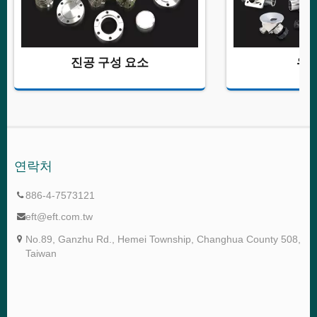
진공 구성 요소
위생
연락처
886-4-7573121
eft@eft.com.tw
No.89, Ganzhu Rd., Hemei Township, Changhua County 508,
Taiwan