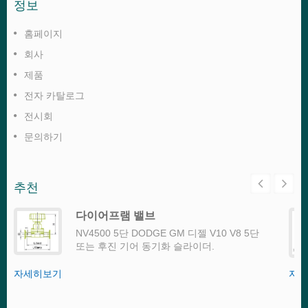
정보
홈페이지
회사
제품
전자 카탈로그
전시회
문의하기
추천
다이어프램 밸브
NV4500 5단 DODGE GM 디젤 V10 V8 5단
또는 후진 기어 동기화 슬라이더.
자세히보기
자세