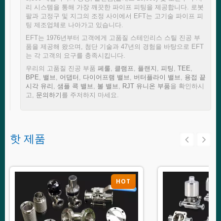
리 시스템을 통해 가장 깨끗한 파이프 피팅을 제공합니다. 로봇
팔과 고정구 및 지그의 조정 사이에서 EFT는 고기술 파이프 피
팅 제조업체로 나아가고 있습니다.
EFT는 1976년부터 고객에게 고품질 스테인리스 스틸 진공 부
품을 제공해 왔으며, 첨단 기술과 47년의 경험을 바탕으로 EFT
는 각 고객의 요구를 충족시킵니다.
우리의 고품질 진공 부품
페룰
,
클램프
,
플랜지
,
피팅
,
TEE
,
BPE
,
밸브
,
어댑터
,
다이어프램 밸브
,
버터플라이 밸브
,
용접 끝
시각 유리
,
샘플 콕 밸브
,
볼 밸브
,
RJT 유니온 부품
을 확인하시
고,
문의하기
를 주저하지 마세요.
핫 제품
HOT