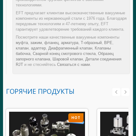
технологиями.
EFT предлагает клиентам высококачественные вакуумные
компоненты из нержавеющей стали с 1976 года. Благодаря
передовым технологиям и 47-летнему опыту, EFT
гарантирует удовлетворение требований каждого клиента.
Посмотрите наши качественные вакуумные компоненты
муфта
,
зажим
,
фланец
,
арматура
,
Т-образный
,
BPE
,
клапан
,
адаптер
,
Диафрагменный клапан
,
Клапаны
бабочка
,
Сварной конец смотрового стекла
,
Образец
запорного клапана
,
Шаровой клапан
,
Детали соединения
RJT
и не стесняйтесь
Связаться с нами
.
ГОРЯЧИЕ ПРОДУКТЫ
HOT