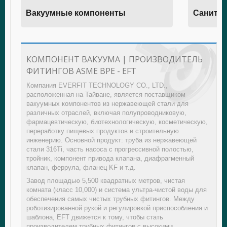
Вакуумные компоненты
Санитар
КОМПОНЕНТ ВАКУУМА | ПРОИЗВОДИТЕЛЬ
ФИТИНГОВ ASME BPE - EFT
Компания EVERFIT TECHNOLOGY CO., LTD.,
расположенная на Тайване, является поставщиком
вакуумных компонентов из нержавеющей стали для
различных отраслей, включая полупроводниковую,
фармацевтическую, биотехнологическую, косметическую,
переработку пищевых продуктов и строительную
инженерию. Основной продукт: труба из нержавеющей
стали 316Ti, часть насоса с прогрессивной полостью,
тройник, компонент привода клапана, диафрагменный
клапан, феррула, фланец KF и т.д.
Завод площадью 5,500 квадратных метров, чистая
комната (класс 10,000) и система ультра-чистой воды для
обеспечения самых чистых трубных фитингов. Между
роботизированной рукой и регулировкой приспособления и
шаблона, EFT движется к тому, чтобы стать
производителем трубных фитингов с высокими