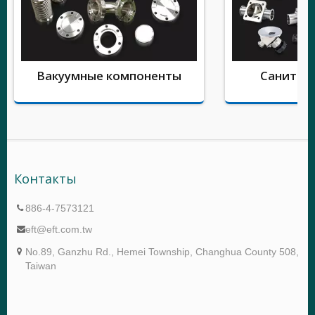
Вакуумные компоненты
Санитар
Контакты
886-4-7573121
eft@eft.com.tw
No.89, Ganzhu Rd., Hemei Township, Changhua County 508,
Taiwan