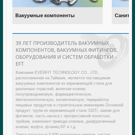
Вакуумные компоненты
Санитар
39 ЛЕТ ПРОИЗВОДИТЕЛЬ ВАКУУМНЫХ
КОМПОНЕНТОВ, ВАКУУМНЫХ ФИТИНГОВ,
ОБОРУДОВАНИЯ И СИСТЕМ ОБРАБОТКИ -
EFT
Компания EVERFIT TECHNOLOGY CO., LTD.,
расположенная на Тайване, является поставщиком
вакуумных компонентов из нержавеющей стали для
различных отраслей, включая клапан,
полупроводниковую, фармацевтическую,
биотехнологическую, косметическую, переработку
пищевых продуктов и строительную инженерию.Основной
продукт: труба из нержавеющей стали 316Ti, зажим для
фитингов, часть насоса с прогрессивной полостью,
тройник, компонент привода клапана, диафрагменный
клапан, муфта, фланец KF и т.д.
Завод площадью 5,500 квадратных метров, чистая