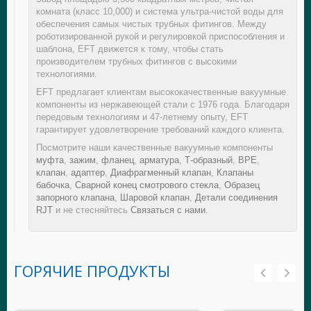
комната (класс 10,000) и система ультра-чистой воды для
обеспечения самых чистых трубных фитингов. Между
роботизированной рукой и регулировкой приспособления и
шаблона, EFT движется к тому, чтобы стать
производителем трубных фитингов с высокими
технологиями.
EFT предлагает клиентам высококачественные вакуумные
компоненты из нержавеющей стали с 1976 года. Благодаря
передовым технологиям и 47-летнему опыту, EFT
гарантирует удовлетворение требований каждого клиента.
Посмотрите наши качественные вакуумные компоненты
муфта
,
зажим
,
фланец
,
арматура
,
Т-образный
,
BPE
,
клапан
,
адаптер
,
Диафрагменный клапан
,
Клапаны
бабочка
,
Сварной конец смотрового стекла
,
Образец
запорного клапана
,
Шаровой клапан
,
Детали соединения
RJT
и не стесняйтесь
Связаться с нами
.
ГОРЯЧИЕ ПРОДУКТЫ