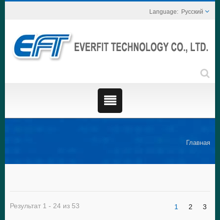
Русский
Главная
Результат 1 - 24 из 53
1
2
3