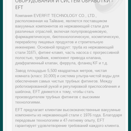
ОБОРУДОВАНИЯ И СИСТЕМ ОБРАБОТКИ -
EFT
Компания EVERFIT TECHNOLOGY CO., LTD.,
расположенная на Тайване, является поставщиком
вакуумных компонентов из нержавеющей стали для
различных отраслей, включая полупроводниковую,
фармацевтическую, биотехнологическую, косметическую,
переработку пищевых продуктов и строительную
инженерию. Основной продукт: труба из нержавеющей
стали 316Ti, фитинг-кламп, часть насоса с прогрессивной
полостью, тройник, компонент привода клапана,
диафрагменный клапан, феррула, фланец KF и т.д.
Завод площадью 5,500 квадратных метров, чистая
комната (класс 10,000) и система ультра-чистой воды для
обеспечения самых чистых трубных фитингов. Между
роботизированной рукой и регулировкой приспособления и
шаблона, EFT движется к тому, чтобы стать
производителем трубных фитингов с высокими
технологиями.
EFT предлагает клиентам высококачественные вакуумные
компоненты из нержавеющей стали с 1976 года. Благодаря
передовым технологиям и 47-летнему опыту, EFT
гарантирует удовлетворение требований каждого клиента.