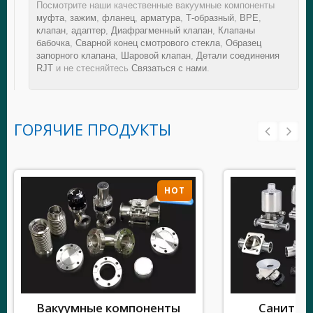
Посмотрите наши качественные вакуумные компоненты
муфта
,
зажим
,
фланец
,
арматура
,
Т-образный
,
BPE
,
клапан
,
адаптер
,
Диафрагменный клапан
,
Клапаны
бабочка
,
Сварной конец смотрового стекла
,
Образец
запорного клапана
,
Шаровой клапан
,
Детали соединения
RJT
и не стесняйтесь
Связаться с нами
.
ГОРЯЧИЕ ПРОДУКТЫ
HOT
Вакуумные компоненты
Санитар