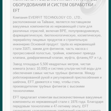
ОБОРУДОВАНИЯ И СИСТЕМ ОБРАБОТКИ -
EFT
Компания EVERFIT TECHNOLOGY CO., LTD.,
расположенная на Тайване, является поставщиком
вакуумных компонентов из нержавеющей стали для
различных отраслей, включая BPE, полупроводниковую,
фармацевтическую, биотехнологическую, косметическую,
переработку пищевых продуктов и строительную
инженерию.Основной продукт: труба из нержавеющей
стали 316Ti, зажим для фитингов, часть насоса с
прогрессивной полостью, тройник, компонент привода
клапана, диафрагменный клапан, муфта, фланец KF и т.д.
Завод площадью 5,500 квадратных метров, чистая
комната (класс 10,000) и система ультра-чистой воды для
обеспечения самых чистых трубных фитингов. Между
роботизированной рукой и регулировкой приспособления и
шаблона, EFT движется к тому, чтобы стать
производителем трубных фитингов с высокими
технологиями.
EFT предлагает клиентам высококачественные вакуумные
компоненты из нержавеющей стали с 1976 года. Благодаря
передовым технологиям и 47-летнему опыту, EFT
гарантирует удовлетворение требований каждого клиента.