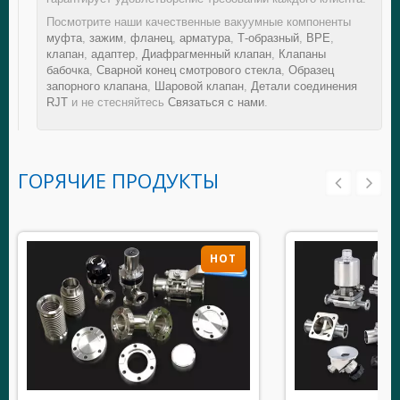
Посмотрите наши качественные вакуумные компоненты
муфта
,
зажим
,
фланец
,
арматура
,
Т-образный
,
BPE
,
клапан
,
адаптер
,
Диафрагменный клапан
,
Клапаны
бабочка
,
Сварной конец смотрового стекла
,
Образец
запорного клапана
,
Шаровой клапан
,
Детали соединения
RJT
и не стесняйтесь
Связаться с нами
.
ГОРЯЧИЕ ПРОДУКТЫ
HOT