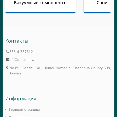
Вакуумные компоненты
Санитар
Контакты
886-4-7573121
eft@eft.com.tw
No.89, Ganzhu Rd., Hemei Township, Changhua County 508,
Taiwan
Информация
Главная страница