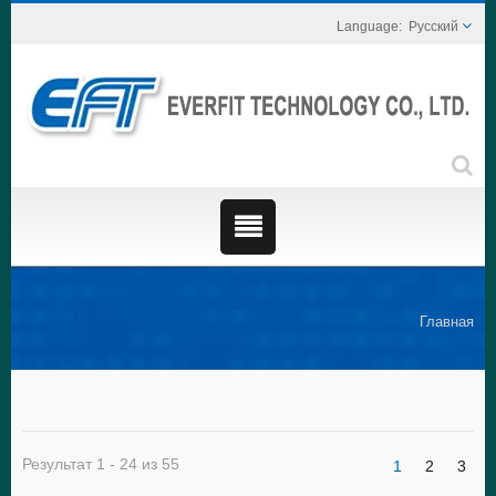
Русский
Главная
Результат 1 - 24 из 55
1
2
3