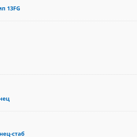
ип 13FG
нец
нец-стаб