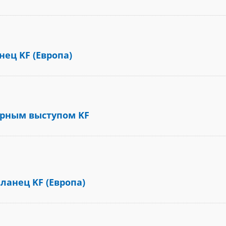
ец KF (Европа)
Муфта и фитинг 
арным выступом KF
анец KF (Европа)