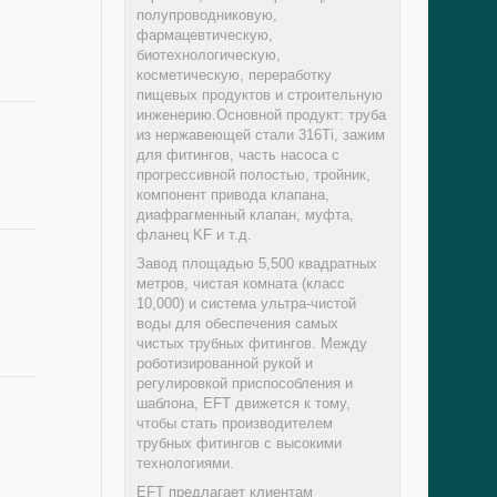
полупроводниковую,
фармацевтическую,
биотехнологическую,
косметическую, переработку
пищевых продуктов и строительную
инженерию.Основной продукт: труба
из нержавеющей стали 316Ti, зажим
для фитингов, часть насоса с
прогрессивной полостью, тройник,
компонент привода клапана,
диафрагменный клапан, муфта,
фланец KF и т.д.
Завод площадью 5,500 квадратных
метров, чистая комната (класс
10,000) и система ультра-чистой
воды для обеспечения самых
чистых трубных фитингов. Между
роботизированной рукой и
регулировкой приспособления и
шаблона, EFT движется к тому,
чтобы стать производителем
трубных фитингов с высокими
технологиями.
EFT предлагает клиентам