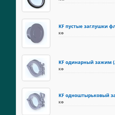
KF пустые заглушки ф
КФ
KF одинарный зажим (
КФ
KF одноштырьковый з
КФ