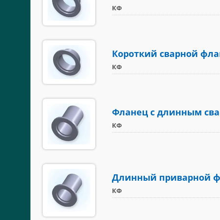
КФ
Короткий сварной флан
КФ
Фланец с длинным св
КФ
Длинный приварной фл
КФ