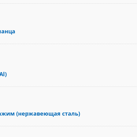
ланца
Al)
ажим (нержавеющая сталь)