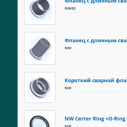
Фланец с длинным сва
NW63
Фланец с длинным сва
NW
Короткий сварной фла
NW
NW Certer Ring +O-Ring (
NW