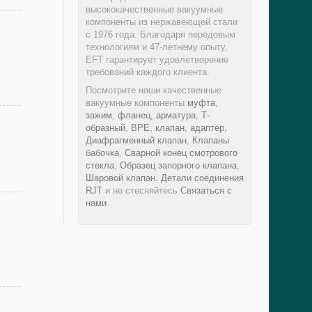
высококачественные вакуумные
компоненты из нержавеющей стали
с 1976 года. Благодаря передовым
технологиям и 47-летнему опыту,
EFT гарантирует удовлетворение
требований каждого клиента.
Посмотрите наши качественные
вакуумные компоненты
муфта
,
зажим
,
фланец
,
арматура
,
Т-
образный
,
BPE
,
клапан
,
адаптер
,
Диафрагменный клапан
,
Клапаны
бабочка
,
Сварной конец смотрового
стекла
,
Образец запорного клапана
,
Шаровой клапан
,
Детали соединения
RJT
и не стесняйтесь
Связаться с
нами
.