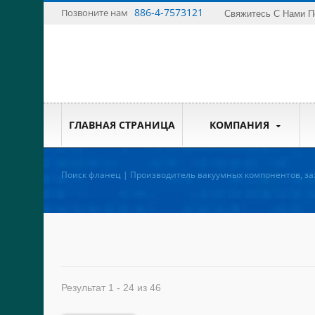
886-4-7573121
Позвоните нам
Свяжитесь С Нами П
ГЛАВНАЯ СТРАНИЦА
КОМПАНИЯ
Поиск фланец | Производитель вакуумных компонентов, за
тройников, BPE, фитингов для труб - EFT
Результат 1 - 24 из 46