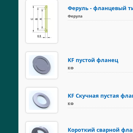
Феруль - фланцевый т
Ферула
KF пустой фланец
КФ
KF Скучная пустая фла
КФ
Короткий сварной фла