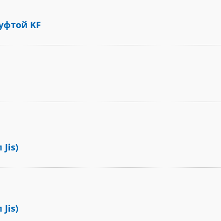
уфтой KF
Jis)
Jis)