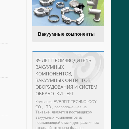
BPE
Вакуумные компоненты
Сан
баб
39 ЛЕТ ПРОИЗВОДИТЕЛЬ
ВАКУУМНЫХ
КОМПОНЕНТОВ,
ВАКУУМНЫХ ФИТИНГОВ,
ОБОРУДОВАНИЯ И СИСТЕМ
ОБРАБОТКИ - EFT
Компания EVERFIT TECHNOLOGY
CO., LTD., расположенная на
Тайване, является поставщиком
вакуумных компонентов из
нержавеющей стали для различных
отраслей, включая фланец,