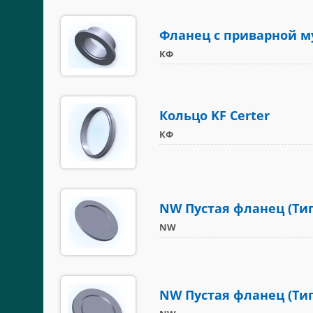
Фланец с приварной м
КФ
Кольцо KF Certer
КФ
NW Пустая фланец (Тип 
NW
NW Пустая фланец (Тип 